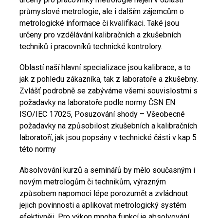
průmyslové metrologie, ale i dalším zájemcům o
metrologické informace či kvalifikaci. Také jsou
určeny pro vzdělávání kalibračních a zkušebních
techniků i pracovníků technické kontrolory.
Oblastí naší hlavní specializace jsou kalibrace, a to
jak z pohledu zákazníka, tak z laboratoře a zkušebny.
Zvlášť podrobně se zabýváme všemi souvislostmi s
požadavky na laboratoře podle normy ČSN EN
ISO/IEC 17025, Posuzování shody – Všeobecné
požadavky na způsobilost zkušebních a kalibračních
laboratoří, jak jsou popsány v technické části v kap 5
této normy
Absolvování kurzů a seminářů by mělo současným i
novým metrologům či technikům, výrazným
způsobem napomoci lépe porozumět a zvládnout
jejich povinnosti a aplikovat metrologický systém
efektivněji. Pro výkon mnoha funkcí je absolvování